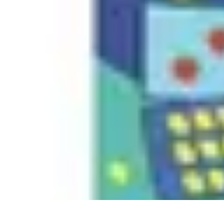
Conseil Banque
Prêts et Crédits
Crédits et Emprunts
Frais et Tarifs
Gestion financière
Cr
Conseil Banque