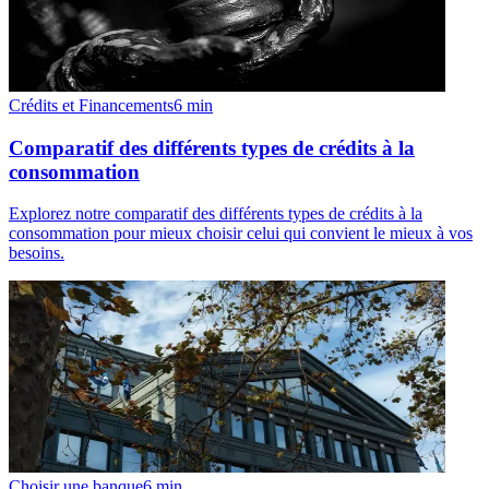
Crédits et Financements
6
min
Comparatif des différents types de crédits à la
consommation
Explorez notre comparatif des différents types de crédits à la
consommation pour mieux choisir celui qui convient le mieux à vos
besoins.
Choisir une banque
6
min