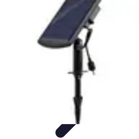
Conseil Banque
Prêts et Crédits
Crédits et Emprunts
Frais et Tarifs
Gestion
financière
Crédits et Financements
Conseil Banque