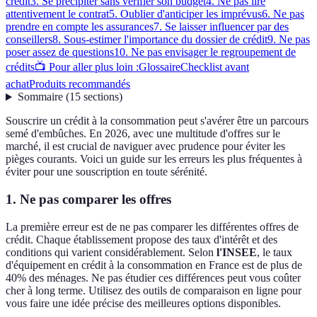
crédit
3. Se précipiter sans vérifier son budget
4. Ne pas lire
attentivement le contrat
5. Oublier d'anticiper les imprévus
6. Ne pas
prendre en compte les assurances
7. Se laisser influencer par des
conseillers
8. Sous-estimer l'importance du dossier de crédit
9. Ne pas
poser assez de questions
10. Ne pas envisager le regroupement de
crédits
📺 Pour aller plus loin :
Glossaire
Checklist avant
achat
Produits recommandés
Sommaire
(
15
sections
)
Souscrire un crédit à la consommation peut s'avérer être un parcours
semé d'embûches. En 2026, avec une multitude d'offres sur le
marché, il est crucial de naviguer avec prudence pour éviter les
pièges courants. Voici un guide sur les erreurs les plus fréquentes à
éviter pour une souscription en toute sérénité.
1. Ne pas comparer les offres
La première erreur est de ne pas comparer les différentes offres de
crédit. Chaque établissement propose des taux d'intérêt et des
conditions qui varient considérablement. Selon
l'INSEE
, le taux
d'équipement en crédit à la consommation en France est de plus de
40% des ménages. Ne pas étudier ces différences peut vous coûter
cher à long terme. Utilisez des outils de comparaison en ligne pour
vous faire une idée précise des meilleures options disponibles.