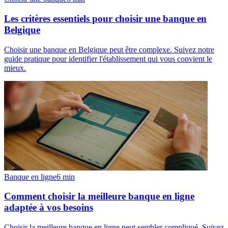
Les critères essentiels pour choisir une banque en
Belgique
Choisir une banque en Belgique peut être complexe. Suivez notre
guide pratique pour identifier l'établissement qui vous convient le
mieux.
Banque en ligne
6
min
Comment choisir la meilleure banque en ligne
adaptée à vos besoins
Choisir la meilleure banque en ligne peut sembler compliqué. Suivez