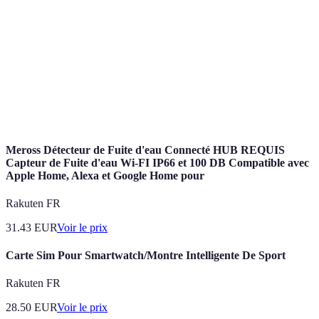
d'intérêt
exprimé en pourcentage.
Assurance
Assurance qui couvre les remboursements en cas
emprunteur
d’impossibilité de payer.
Score de
Évaluation de la solvabilité d'un emprunteur par
crédit
les institutions financières.
Meross Détecteur de Fuite d'eau Connecté HUB REQUIS
Capteur de Fuite d'eau Wi-FI IP66 et 100 DB Compatible avec
Apple Home, Alexa et Google Home pour
Rakuten FR
31.43
EUR
Voir le prix
Carte Sim Pour Smartwatch/Montre Intelligente De Sport
Rakuten FR
28.50
EUR
Voir le prix