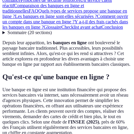
confiance
Protocoles de sécurité renforcés
Un service client
réactif
Comparaison des banques en ligne et
traditionnelles
FAQ
Quels types de services propose une banque en
ligne ?
Les banques en ligne sont-elles sécurisées ?
Comment ouvrir
un compte dans une banque en ligne ?
Y a-t-il des frais cachés dans
les banques en ligne ?
Glossaire
Checklist avant achat
Conclusion
Sommaire
(
20
sections
)
Depuis leur apparition, les
banques en ligne
ont bouleversé le
paysage bancaire traditionnel. Plus accessibles, leurs possibilités
semblent infinies. Alors, qu'est-ce qui les rend si attractives ? Cet
article explorera en profondeur les divers avantages à choisir une
banque en ligne par rapport aux établissements bancaires classiques.
Qu'est-ce qu'une banque en ligne ?
Une banque en ligne est une institution financière qui propose des
services bancaires via internet, sans nécessairement avoir un réseau
d'agences physiques. Cette innovation permet de simplifier les
opérations financières, en offrant aux utilisateurs une expérience
performante. Les clients peuvent ouvrir des comptes, réaliser des
virements, demander des cartes de crédit et bien plus, le tout en
quelques clics. Selon une étude de
l'INSEE (2025)
, près de 60%
des Français utilisent régulièrement des services bancaires en ligne,
un chiffre en constante augmentation.