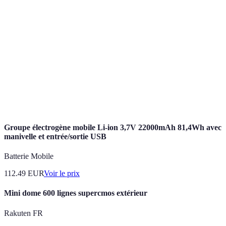
Institution financière qui offre des services via
Banque en ligne
internet, sans agences physiques.
Authentification
Méthode d'authentification qui requiert deux
à deux facteurs
types de validation pour accéder à un compte.
Processus de conversion de données en un
Cryptage
code pour assurer leur protection contre l'accès
non autorisé.
Groupe électrogène mobile Li-ion 3,7V 22000mAh 81,4Wh avec
manivelle et entrée/sortie USB
Batterie Mobile
112.49
EUR
Voir le prix
Mini dome 600 lignes supercmos extérieur
Rakuten FR