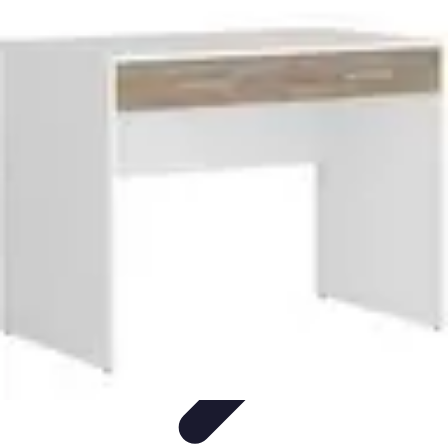
Conseil Banque
Prêts et Crédits
Crédits et Emprunts
Frais et Tarifs
Gestion
financière
Crédits et Financements
Conseil Banque