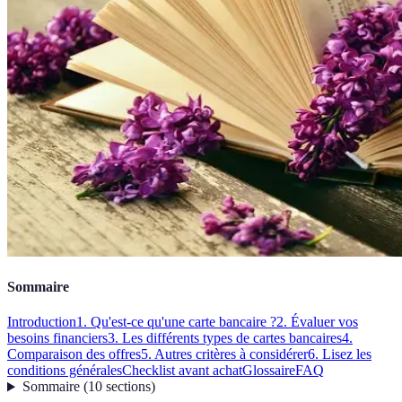
Sommaire
Introduction
1. Qu'est-ce qu'une carte bancaire ?
2. Évaluer vos
besoins financiers
3. Les différents types de cartes bancaires
4.
Comparaison des offres
5. Autres critères à considérer
6. Lisez les
conditions générales
Checklist avant achat
Glossaire
FAQ
Sommaire
(
10
sections
)