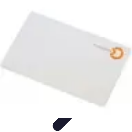
Conseil Banque
Prêts et Crédits
Crédits et Emprunts
Frais et Tarifs
Gestion
financière
Crédits et Financements
Conseil Banque