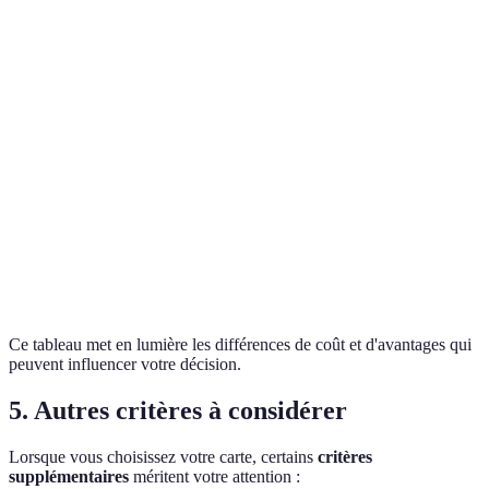
Carte
0-50 EUR
500-2000 EUR
classique
Carte
150-300 EUR
2000-5000 EUR
premium
Carte
0-20 EUR
1000 EUR
prépayée
Carte transfert
0-10 EUR
Limite variable
d’argent
Ce tableau met en lumière les différences de coût et d'avantages qui
peuvent influencer votre décision.
5. Autres critères à considérer
Lorsque vous choisissez votre carte, certains
critères
supplémentaires
méritent votre attention :