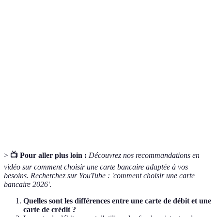
Terme
Définition
Carte de
Carte permettant de payer avec des fonds disponibles
débit
directement sur le compte.
Carte de
Carte permettant d'emprunter des fonds jusqu'à une
crédit
certaine limite.
Frais
Montant facturé chaque année pour l'utilisation de la
annuels
carte.
>
📺 Pour aller plus loin :
Découvrez nos recommandations en
vidéo sur comment choisir une carte bancaire adaptée à vos
besoins. Recherchez sur YouTube : 'comment choisir une carte
bancaire 2026'
.
Quelles sont les différences entre une carte de débit et une
carte de crédit ?