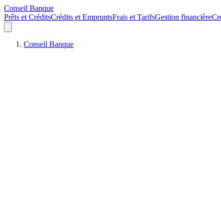
Conseil Banque
Prêts et Crédits
Crédits et Emprunts
Frais et Tarifs
Gestion financière
Cr
Conseil Banque