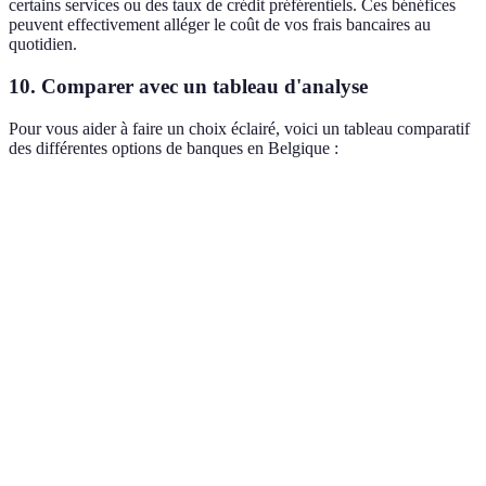
certains services ou des taux de crédit préférentiels. Ces bénéfices
peuvent effectivement alléger le coût de vos frais bancaires au
quotidien.
10. Comparer avec un tableau d'analyse
Pour vous aider à faire un choix éclairé, voici un tableau comparatif
des différentes options de banques en Belgique :
Critère
Banque A
Banque B
Banque C
Verdict
Banque 
Frais de
5 € par
0 € par
2 € par
est la
tenue de
mois
mois
mois
meilleur
compte
option
Application
Banque 
Excellente
Moyenne
Bonne
mobile
l'avantag
Taux
Banque 
d'intérêt
3.5 %
4 %
3.2 %
est la plu