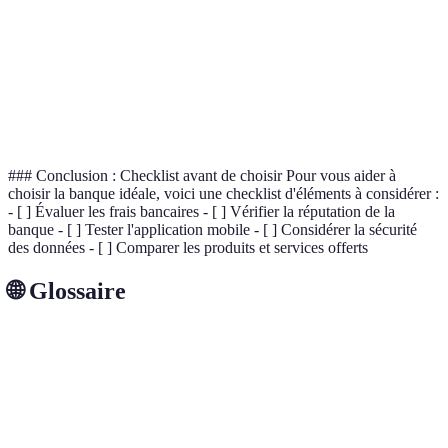
sur les
compétit
prêts
Agences
Banque 
physiques
25
5
0
est la plu
disponibles
accessibl
### Conclusion : Checklist avant de choisir Pour vous aider à
choisir la banque idéale, voici une checklist d'éléments à considérer :
- [ ] Évaluer les frais bancaires - [ ] Vérifier la réputation de la
banque - [ ] Tester l'application mobile - [ ] Considérer la sécurité
des données - [ ] Comparer les produits et services offerts
🌐 Glossaire
Terme
Définition
Frais de
Les charges mensuelles associées à la gestion de votre
tenue
compte bancaire.