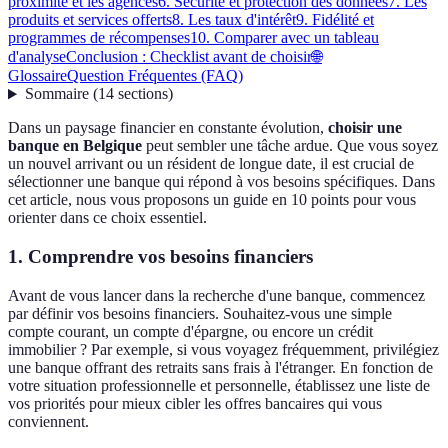
proximité et les agences
6. Sécurité et protection des données
7. Les
produits et services offerts
8. Les taux d'intérêt
9. Fidélité et
programmes de récompenses
10. Comparer avec un tableau
d'analyse
Conclusion : Checklist avant de choisir
🌐
Glossaire
Question Fréquentes (FAQ)
Sommaire
(
14
sections
)
Dans un paysage financier en constante évolution,
choisir une
banque en Belgique
peut sembler une tâche ardue. Que vous soyez
un nouvel arrivant ou un résident de longue date, il est crucial de
sélectionner une banque qui répond à vos besoins spécifiques. Dans
cet article, nous vous proposons un guide en 10 points pour vous
orienter dans ce choix essentiel.
1. Comprendre vos besoins financiers
Avant de vous lancer dans la recherche d'une banque, commencez
par définir vos besoins financiers. Souhaitez-vous une simple
compte courant, un compte d'épargne, ou encore un crédit
immobilier ? Par exemple, si vous voyagez fréquemment, privilégiez
une banque offrant des retraits sans frais à l'étranger. En fonction de
votre situation professionnelle et personnelle, établissez une liste de
vos priorités pour mieux cibler les offres bancaires qui vous
conviennent.