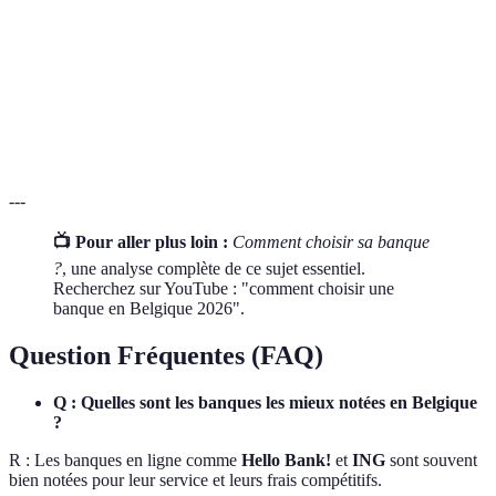
Taux
Le coût d'un prêt exprimé en pourcentage sur une
d'intérêt
période donnée.
Sécurité
Ensemble des protocoles et mesures pour protéger les
bancaire
données sensibles des clients.
---
📺 Pour aller plus loin :
Comment choisir sa banque
?
, une analyse complète de ce sujet essentiel.
Recherchez sur YouTube : "comment choisir une
banque en Belgique 2026".
Question Fréquentes (FAQ)
Q : Quelles sont les banques les mieux notées en Belgique
?
R : Les banques en ligne comme
Hello Bank!
et
ING
sont souvent
bien notées pour leur service et leurs frais compétitifs.