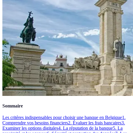
Sommaire
Les critères indispensables pour choisir une banque en Belgique
1.
Comprendre vos besoins financiers
2. Évaluer les frais bancaires
3.
Examiner les options digitales
4. La réputation de la banque
5. La