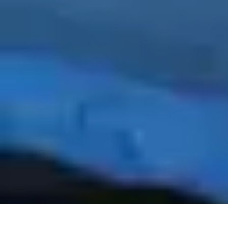
Conseil Banque
Prêts et Crédits
Crédits et Emprunts
Frais et Tarifs
Gestion financière
Cr
Conseil Banque