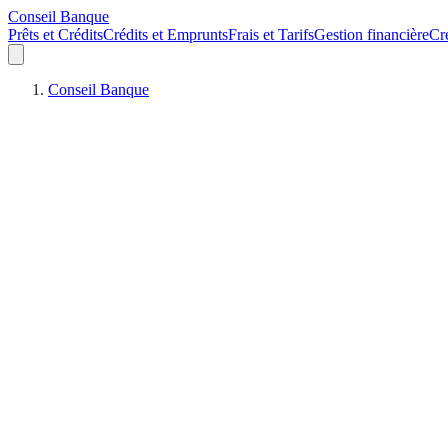
Conseil Banque
Prêts et Crédits
Crédits et Emprunts
Frais et Tarifs
Gestion financière
Cr
Conseil Banque