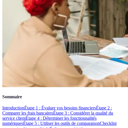
Sommaire
Introduction
Étape 1 : Évaluer vos besoins financiers
Étape 2 :
Comparer les frais bancaires
Étape 3 : Considérer la qualité du
service client
Étape 4 : Déterminer les fonctionnalités
numériques
Étape 5 : Utiliser les outils de comparaison
Checklist