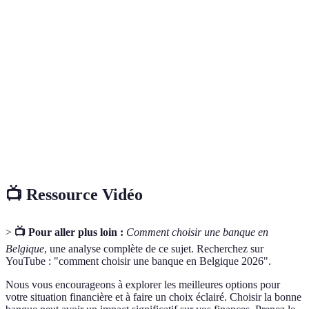
Comptes
Compte bancaire destiné à faciliter les dépôts et les
courants
retraits d'argent au quotidien.
Banque entièrement digitale sans agences physiques
Néobanque
offrant des services bancaires via une application
mobile.
API
Interface qui permet aux banques et aux entreprises
bancaire
d’interagir et d’échanger des données financières.
📺 Ressource Vidéo
>
📺 Pour aller plus loin :
Comment choisir une banque en
Belgique
, une analyse complète de ce sujet. Recherchez sur
YouTube : "comment choisir une banque en Belgique 2026".
Nous vous encourageons à explorer les meilleures options pour
votre situation financière et à faire un choix éclairé. Choisir la bonne