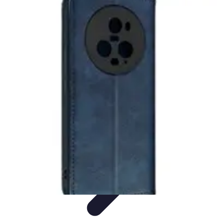
Conseil Banque
Prêts et Crédits
Crédits et Emprunts
Frais et Tarifs
Gestion
financière
Crédits et Financements
Conseil Banque