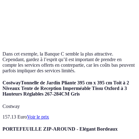
Retraits hors réseau
2 €/retrait
3 €/retrait
1 €/retrait
Virements Européens
0 €
1 €
0 €
Cartes de crédit
30 €/an
50 €/an
0 €
Dans cet exemple, la Banque C semble la plus attractive.
Cependant, gardez à l’esprit qu’il est important de prendre en
compte les services offerts en contrepartie, car les coûts bas peuvent
parfois impliquer des services limités.
CostwayTonnelle de Jardin Pliante 395 cm x 395 cm Toit à 2
Niveaux Tente de Reception Imperméable Tissu Oxford à 3
Hauteurs Réglables 267-284CM Gris
Costway
157.13
Euro
Voir le prix
PORTEFEUILLE ZIP-AROUND - Elégant Bordeaux