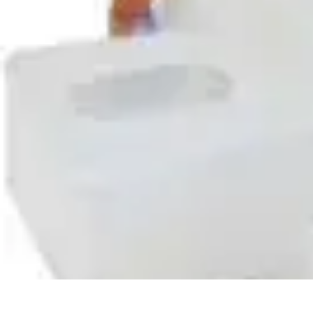
Conseil Banque
Prêts et Crédits
Crédits et Emprunts
Frais et Tarifs
Gestion financière
Cr
Conseil Banque