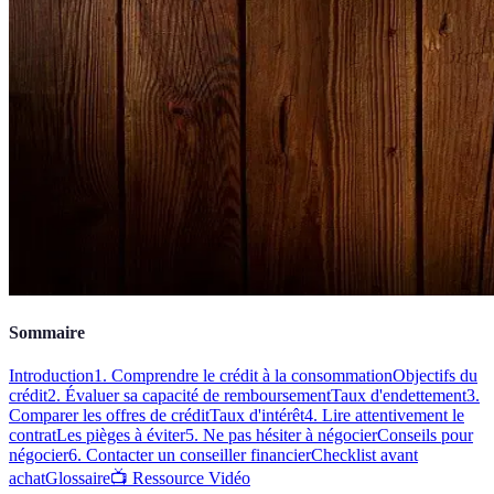
Sommaire
Introduction
1. Comprendre le crédit à la consommation
Objectifs du
crédit
2. Évaluer sa capacité de remboursement
Taux d'endettement
3.
Comparer les offres de crédit
Taux d'intérêt
4. Lire attentivement le
contrat
Les pièges à éviter
5. Ne pas hésiter à négocier
Conseils pour
négocier
6. Contacter un conseiller financier
Checklist avant
achat
Glossaire
📺 Ressource Vidéo