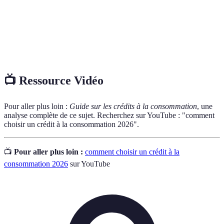
Crédit
Prêt destiné à financer un achat spécifique, par
affecté
exemple une voiture ou un appareil électroménager.
Droit de
Période durant laquelle le consommateur peut
rétractation
annuler le contrat sans frais.
📺 Ressource Vidéo
Pour aller plus loin :
Guide sur les crédits à la consommation
, une
analyse complète de ce sujet. Recherchez sur YouTube : "comment
choisir un crédit à la consommation 2026".
📺
Pour aller plus loin :
comment choisir un crédit à la
consommation 2026
sur YouTube