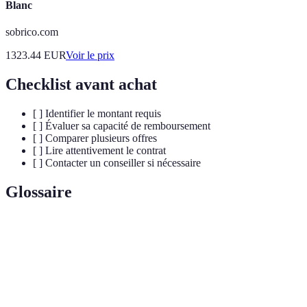
Blanc
sobrico.com
1323.44
EUR
Voir le prix
Checklist avant achat
[ ] Identifier le montant requis
[ ] Évaluer sa capacité de remboursement
[ ] Comparer plusieurs offres
[ ] Lire attentivement le contrat
[ ] Contacter un conseiller si nécessaire
Glossaire
Terme
Définition
Taux
Pourcentage appliqué au montant emprunté,
d'intérêt
déterminant le coût du crédit.