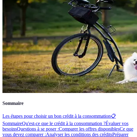
Sommaire
Les étapes pour choisir un bon crédit à la consommation
📋
Sommaire
Qu'est-ce que le crédit à la consommation ?
Évaluer vos
besoins
Questions à se poser :
Comparer les offres disponibles
Ce que
vous devez comparer :
Analyser les conditions des crédits
Préparer