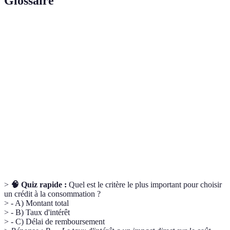
Glossaire
Terme
Définition
Taux
Coût du crédit exprimé en pourcentage du montant
d'intérêt
emprunté, généralement sur une base annuelle.
Taux effectif global, qui inclut tous les frais associés
TEG
au crédit.
Dossier
Ensemble des documents à soumettre pour solliciter
de
un crédit.
demande
>
🧠 Quiz rapide :
Quel est le critère le plus important pour choisir
un crédit à la consommation ?
> - A) Montant total
> - B) Taux d'intérêt
> - C) Délai de remboursement