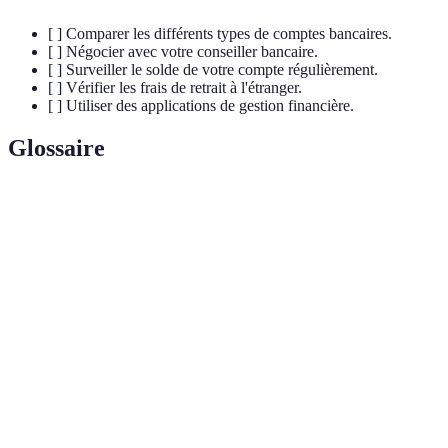
[ ] Comparer les différents types de comptes bancaires.
[ ] Négocier avec votre conseiller bancaire.
[ ] Surveiller le solde de votre compte régulièrement.
[ ] Vérifier les frais de retrait à l'étranger.
[ ] Utiliser des applications de gestion financière.
Glossaire
Terme
Définition
Frais de tenue de
Montant facturé par la banque pour la gestion
compte
d'un compte.
Découvert
Montant autorisé de dépassement sur votre
autorisé
compte courant.
Outil de paiement servant à effectuer des
Carte bancaire
opérations financières.