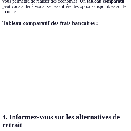
vous permettra de réaliser des économies. Un
tableau comparatif
peut vous aider à visualiser les différentes options disponibles sur le
marché.
Tableau comparatif des frais bancaires :
Banque
Frais Tenue de Compte
Frais Retrait Etranger
Banque
100 EUR
3 EUR/transaction
Traditionnelle
Banque en
0 EUR
0 EUR
Ligne
Banque
50 EUR
2 EUR/transaction
Coopérative
4. Informez-vous sur les alternatives de
retrait