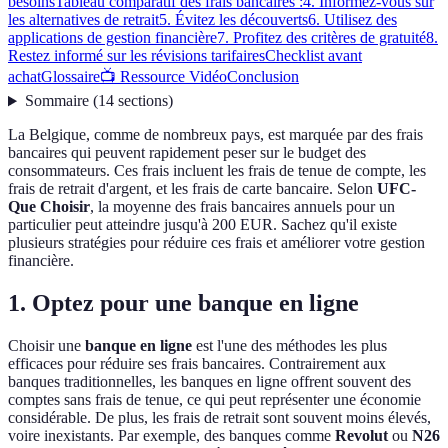
besoins
Tableau comparatif des frais bancaires :
4. Informez-vous sur
les alternatives de retrait
5. Évitez les découverts
6. Utilisez des
applications de gestion financière
7. Profitez des critères de gratuité
8.
Restez informé sur les révisions tarifaires
Checklist avant
achat
Glossaire
📺 Ressource Vidéo
Conclusion
Sommaire
(
14
sections
)
La Belgique, comme de nombreux pays, est marquée par des frais
bancaires qui peuvent rapidement peser sur le budget des
consommateurs. Ces frais incluent les frais de tenue de compte, les
frais de retrait d'argent, et les frais de carte bancaire. Selon
UFC-
Que Choisir
, la moyenne des frais bancaires annuels pour un
particulier peut atteindre jusqu'à 200 EUR. Sachez qu'il existe
plusieurs stratégies pour réduire ces frais et améliorer votre gestion
financière.
1. Optez pour une banque en ligne
Choisir une
banque en ligne
est l'une des méthodes les plus
efficaces pour réduire ses frais bancaires. Contrairement aux
banques traditionnelles, les banques en ligne offrent souvent des
comptes sans frais de tenue, ce qui peut représenter une économie
considérable. De plus, les frais de retrait sont souvent moins élevés,
voire inexistants. Par exemple, des banques comme
Revolut
ou
N26