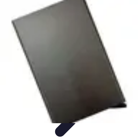
Conseil Banque
Prêts et Crédits
Crédits et Emprunts
Frais et Tarifs
Gestion
financière
Crédits et Financements
Conseil Banque