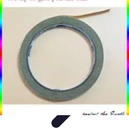
Conseil Banque
Prêts et Crédits
Crédits et Emprunts
Frais et Tarifs
Gestion
financière
Crédits et Financements
Conseil Banque