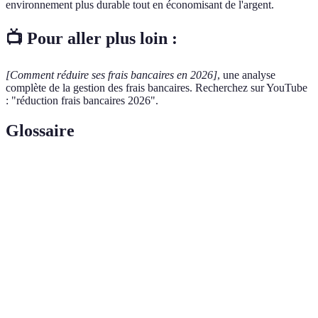
environnement plus durable tout en économisant de l'argent.
📺 Pour aller plus loin :
[Comment réduire ses frais bancaires en 2026]
, une analyse
complète de la gestion des frais bancaires. Recherchez sur YouTube
: "réduction frais bancaires 2026".
Glossaire
Terme
Définition
Frais de tenue
Montant facturé mensuellement par la banque
de compte
pour la gestion de votre compte.
Découvert
Montant que votre banque vous permet de
autorisé
dépenser au-delà de votre solde.
Carte
Moyen de paiement sans espèces qui peut
bancaire
engendrer des frais d'utilisation.