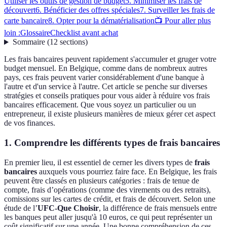
Utiliser les outils de gestion de budget
5. Minimiser les frais de
découvert
6. Bénéficier des offres spéciales
7. Surveiller les frais de
carte bancaire
8. Opter pour la dématérialisation
📺 Pour aller plus
loin :
Glossaire
Checklist avant achat
Sommaire
(
12
sections
)
Les frais bancaires peuvent rapidement s'accumuler et gruger votre
budget mensuel. En Belgique, comme dans de nombreux autres
pays, ces frais peuvent varier considérablement d'une banque à
l'autre et d'un service à l'autre. Cet article se penche sur diverses
stratégies et conseils pratiques pour vous aider à réduire vos frais
bancaires efficacement. Que vous soyez un particulier ou un
entrepreneur, il existe plusieurs manières de mieux gérer cet aspect
de vos finances.
1. Comprendre les différents types de frais bancaires
En premier lieu, il est essentiel de cerner les divers types de
frais
bancaires
auxquels vous pourriez faire face. En Belgique, les frais
peuvent être classés en plusieurs catégories : frais de tenue de
compte, frais d’opérations (comme des virements ou des retraits),
comissions sur les cartes de crédit, et frais de découvert. Selon une
étude de l’
UFC-Que Choisir
, la différence de frais mensuels entre
les banques peut aller jusqu'à 10 euros, ce qui peut représenter un
coût significatif sur une année. Une bonne compréhension de ces