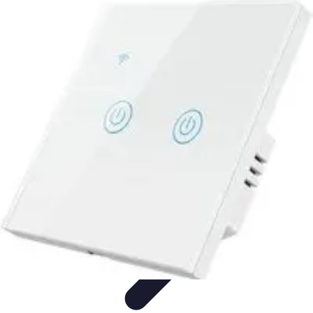
Conseil Banque
Prêts et Crédits
Crédits et Emprunts
Frais et Tarifs
Gestion
financière
Crédits et Financements
Conseil Banque