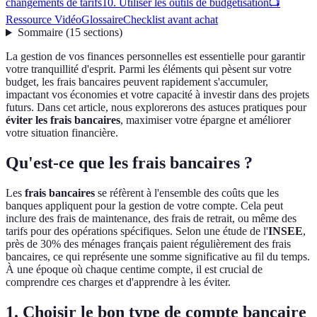
changements de tarifs
10. Utiliser les outils de budgetisation
📺
Ressource Vidéo
Glossaire
Checklist avant achat
Sommaire
(
15
sections
)
La gestion de vos finances personnelles est essentielle pour garantir
votre tranquillité d'esprit. Parmi les éléments qui pèsent sur votre
budget, les frais bancaires peuvent rapidement s'accumuler,
impactant vos économies et votre capacité à investir dans des projets
futurs. Dans cet article, nous explorerons des astuces pratiques pour
éviter les frais bancaires
, maximiser votre épargne et améliorer
votre situation financière.
Qu'est-ce que les frais bancaires ?
Les
frais bancaires
se réfèrent à l'ensemble des coûts que les
banques appliquent pour la gestion de votre compte. Cela peut
inclure des frais de maintenance, des frais de retrait, ou même des
tarifs pour des opérations spécifiques. Selon une étude de l'
INSEE
,
près de 30% des ménages français paient régulièrement des frais
bancaires, ce qui représente une somme significative au fil du temps.
À une époque où chaque centime compte, il est crucial de
comprendre ces charges et d'apprendre à les éviter.
1. Choisir le bon type de compte bancaire