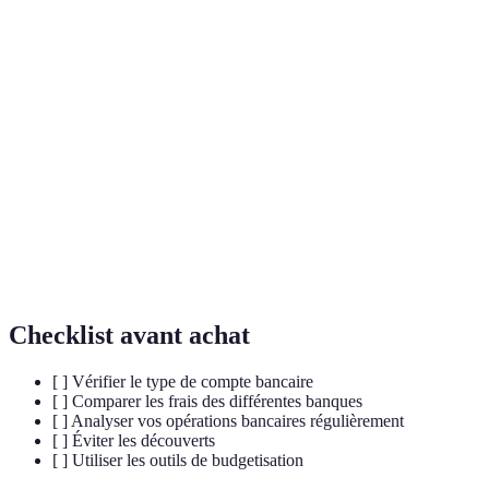
Terme
Définition
Frais
Charges appliquées par les banques pour la gestion
bancaires
des comptes et opérations.
Situation où le montant d'argent retiré d'un compte
Découvert
dépasse celui disponible.
Banques
Établissements financiers opérant principalement via
en ligne
Internet avec moins de frais.
Checklist avant achat
[ ] Vérifier le type de compte bancaire
[ ] Comparer les frais des différentes banques
[ ] Analyser vos opérations bancaires régulièrement
[ ] Éviter les découverts
[ ] Utiliser les outils de budgetisation