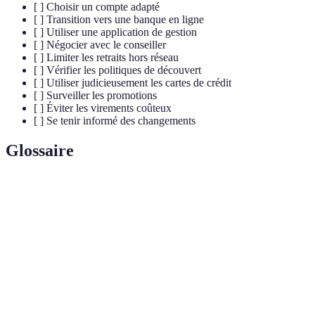
[ ] Choisir un compte adapté
[ ] Transition vers une banque en ligne
[ ] Utiliser une application de gestion
[ ] Négocier avec le conseiller
[ ] Limiter les retraits hors réseau
[ ] Vérifier les politiques de découvert
[ ] Utiliser judicieusement les cartes de crédit
[ ] Surveiller les promotions
[ ] Éviter les virements coûteux
[ ] Se tenir informé des changements
Glossaire
Terme
Définition
Frais
Coûts associés à la gestion d'un compte bancaire ou
Bancaires
aux services fournis par une banque.
Compte
Compte qui permet d'effectuer des dépôts et des
Courant
retraits, souvent associé à une carte de débit.