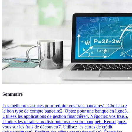
Sommaire
Les meilleures astuces pour réduire vos frais bancaires
1. Choisissez
le bon type de compte bancaire
2. Optez pour une banque en ligne
3.
Utilisez les applications de gestion financière
4. Négociez vos frais
5.
Limitez les retraits aux distributeurs de votre banque
6. Renseignez-
vous sur les frais de découvert
7. Utilisez les cartes de crédit