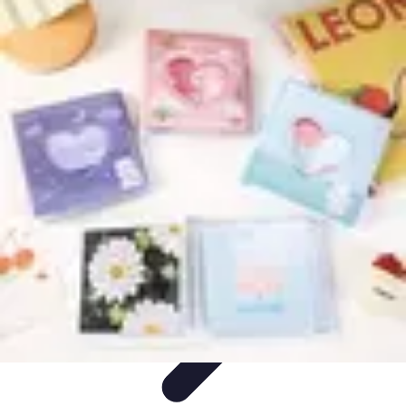
Conseil Banque
Prêts et Crédits
Crédits et Emprunts
Frais et Tarifs
Gestion
financière
Crédits et Financements
Conseil Banque