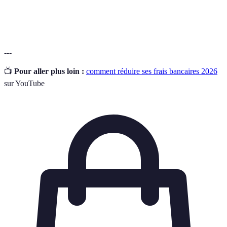
Découvert
Montant maximum qu'une banque permet à un client
Autorisé
de retirer au-delà de son solde disponible.
---
📺
Pour aller plus loin :
comment réduire ses frais bancaires 2026
sur YouTube