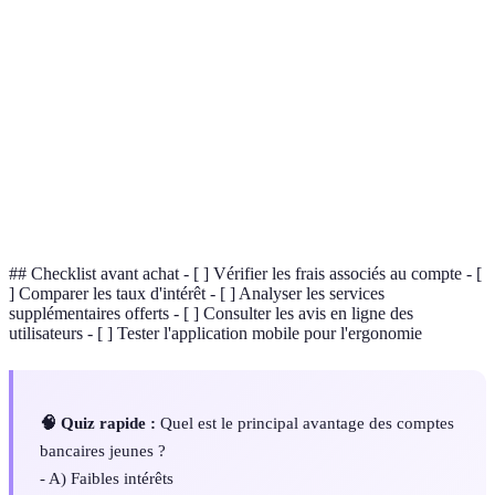
Compte
Compte conçu spécifiquement pour les jeunes,
bancaire
souvent sans frais et avec des services adaptés.
jeune
Frais
Coûts associés à la gestion d'un compte, comme des
bancaires
frais annuels ou des frais de transaction.
Application
Interface numérique permettant de gérer son
mobile
compte bancaire à partir d'un smartphone.
## Checklist avant achat - [ ] Vérifier les frais associés au compte - [
] Comparer les taux d'intérêt - [ ] Analyser les services
supplémentaires offerts - [ ] Consulter les avis en ligne des
utilisateurs - [ ] Tester l'application mobile pour l'ergonomie
🧠 Quiz rapide :
Quel est le principal avantage des comptes
bancaires jeunes ?
- A) Faibles intérêts