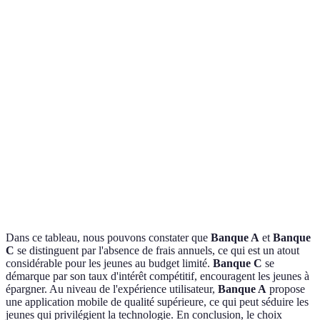
Taux
offrant 
0,5%
0,3%
0,7%
d'intérêt
meilleu
taux
Banque
Service
7j/7 9h-
5j/7 9h-
7j/7 8h-
et C
client
21h
18h
22h
excellen
options
Banque
Application
Très
Excellente
Bonne
clairem
mobile
bonne
en tête
Dans ce tableau, nous pouvons constater que
Banque A
et
Banque
C
se distinguent par l'absence de frais annuels, ce qui est un atout
considérable pour les jeunes au budget limité.
Banque C
se
démarque par son taux d'intérêt compétitif, encouragent les jeunes à
épargner. Au niveau de l'expérience utilisateur,
Banque A
propose
une application mobile de qualité supérieure, ce qui peut séduire les
jeunes qui privilégient la technologie. En conclusion, le choix