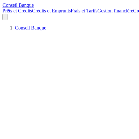
Conseil Banque
Prêts et Crédits
Crédits et Emprunts
Frais et Tarifs
Gestion financière
Cr
Conseil Banque