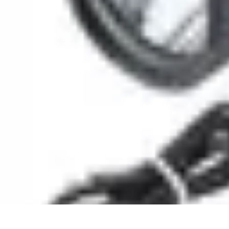
Conseil Banque
Prêts et Crédits
Crédits et Emprunts
Frais et Tarifs
Gestion financière
Cr
Conseil Banque