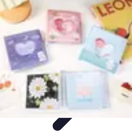
Conseil Banque
Prêts et Crédits
Crédits et Emprunts
Frais et Tarifs
Gestion
financière
Crédits et Financements
Conseil Banque