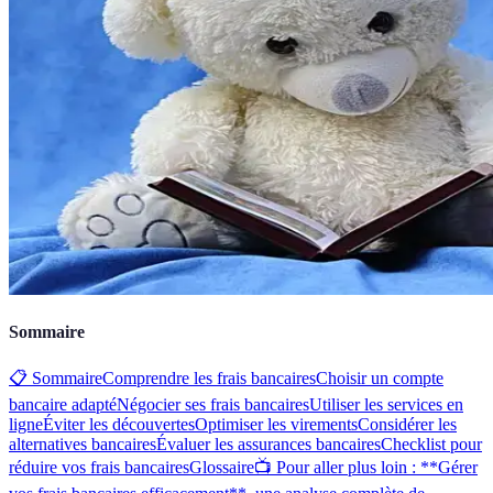
Sommaire
📋 Sommaire
Comprendre les frais bancaires
Choisir un compte
bancaire adapté
Négocier ses frais bancaires
Utiliser les services en
ligne
Éviter les découvertes
Optimiser les virements
Considérer les
alternatives bancaires
Évaluer les assurances bancaires
Checklist pour
réduire vos frais bancaires
Glossaire
📺 Pour aller plus loin : **Gérer