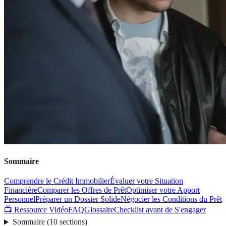
Sommaire
Comprendre le Crédit Immobilier
Évaluer votre Situation
Financière
Comparer les Offres de Prêt
Optimiser votre Apport
Personnel
Préparer un Dossier Solide
Négocier les Conditions du Prêt
📺 Ressource Vidéo
FAQ
Glossaire
Checklist avant de S'engager
Sommaire
(
10
sections
)