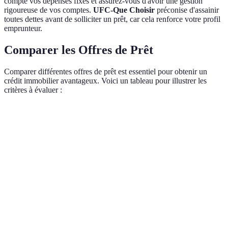
compte vos dépenses fixes et assurez-vous d'avoir une gestion
rigoureuse de vos comptes.
UFC-Que Choisir
préconise d'assainir
toutes dettes avant de solliciter un prêt, car cela renforce votre profil
emprunteur.
Comparer les Offres de Prêt
Comparer différentes offres de prêt est essentiel pour obtenir un
crédit immobilier avantageux. Voici un tableau pour illustrer les
critères à évaluer :
Critère
Banque A
Banque B
Banque C
Ve
B
Taux d'intérêt
1.5%
1.7%
1.6%
A
Frais de
B
500€
450€
475€
dossier
B
Québec:
B
Assurance prêt
0.4%
0.35%
0.3%
C