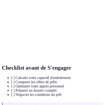
Terme
Définition
Apport
Montant apporté par l'emprunteur en
Personnel
complément du prêt.
Pourcentage sur la somme empruntée, coût du
Taux d'Intérêt
prêt.
Capacité
Pourcentage des revenus affecté au
d'Endettement
remboursement des dettes.
Checklist avant de S'engager
[ ] Calculer votre capacité d'endettement
[ ] Comparer les offres de prêts
[ ] Optimiser votre apport personnel
[ ] Préparer un dossier complet
[ ] Négocier les conditions du prêt