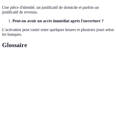
Une pièce d'identité, un justificatif de domicile et parfois un
justificatif de revenus.
Peut-on avoir un accès immédiat après l'ouverture ?
L'activation peut varier entre quelques heures et plusieurs jours selon
les banques.
Glossaire
Terme
Définition
Frais
Montant débité par la banque chaque mois pour la
mensuels
tenue du compte.
Offre de
Avantage offert aux nouveaux clients pour les
bienvenue
inciter à ouvrir un compte.
Signature
Méthode dématérialisée de consentement
électronique
permettant de signer un contrat en ligne.