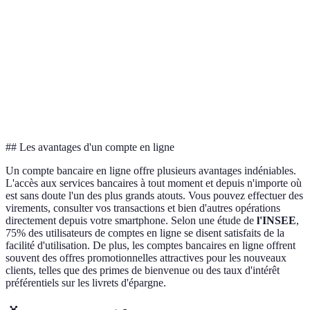
Offre de
C
50€
0€
100€
bienvenue
gagne
Carte
A et C
Oui
Non
Oui
offerte
gagnent
Support
A et C
24/7 Chat
9-18h Tel
24/7 Tel
client
gagnent
## Les avantages d'un compte en ligne
Un compte bancaire en ligne offre plusieurs avantages indéniables.
L'accès aux services bancaires à tout moment et depuis n'importe où
est sans doute l'un des plus grands atouts. Vous pouvez effectuer des
virements, consulter vos transactions et bien d'autres opérations
directement depuis votre smartphone. Selon une étude de
l'INSEE
,
75% des utilisateurs de comptes en ligne se disent satisfaits de la
facilité d'utilisation. De plus, les comptes bancaires en ligne offrent
souvent des offres promotionnelles attractives pour les nouveaux
clients, telles que des primes de bienvenue ou des taux d'intérêt
préférentiels sur les livrets d'épargne.