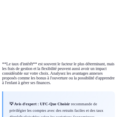
Frais de
Banque
0€
25€
15€
gestion
A
Banque
Flexibilité
Moyenne
Faible
Élevée
C
Bonus
Banque
50€
25€
75€
d'ouverture
C
**Le taux d'intérêt** est souvent le facteur le plus déterminant, mais
les frais de gestion et la flexibilité peuvent aussi avoir un impact
considérable sur votre choix. Analysez les avantages annexes
proposés comme les bonus à l'ouverture ou la possibilité d'apprendre
à l'enfant à gérer ses finances.
💡 Avis d'expert :
UFC-Que Choisir
recommande de
privilégier les comptes avec des retraits faciles et des taux
d'intérêt révisables selon les variations économiques.