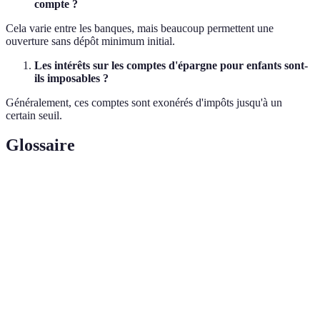
compte ?
Cela varie entre les banques, mais beaucoup permettent une
ouverture sans dépôt minimum initial.
Les intérêts sur les comptes d'épargne pour enfants sont-
ils imposables ?
Généralement, ces comptes sont exonérés d'impôts jusqu'à un
certain seuil.
Glossaire
Terme
Définition
Taux
Pourcentage appliqué sur l'argent épargné reflétant
d'intérêt
les gains réalisés.
Intérêt
Méthode de calcul d'intérêt où les gains précédents
Composé
génèrent eux-mêmes des intérêts.
Bonus
Avantage donné lors de l'ouverture d'un nouveau