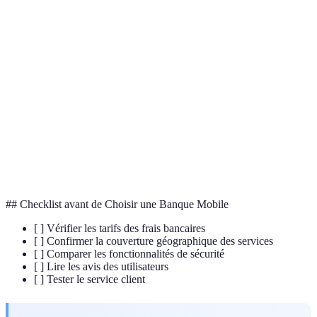
Terme
Définition
Technique de sécurisation des données pour
Cryptage
protéger la confidentialité.
Authentification à
Mesure de sécurité nécessitant deux formes
deux facteurs
de vérification pour l'accès.
Transfert électronique d'argent entre
Virement
comptes bancaires.
## Checklist avant de Choisir une Banque Mobile
[ ] Vérifier les tarifs des frais bancaires
[ ] Confirmer la couverture géographique des services
[ ] Comparer les fonctionnalités de sécurité
[ ] Lire les avis des utilisateurs
[ ] Tester le service client