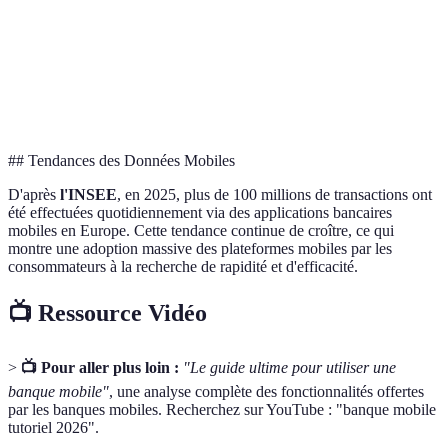
Services
Simplicité
Complexité
Mo
Internationaux
Interaction
Tra
Automatisée
En face-à-face
Humaine
ga
## Tendances des Données Mobiles
D'après
l'INSEE
, en 2025, plus de 100 millions de transactions ont
été effectuées quotidiennement via des applications bancaires
mobiles en Europe. Cette tendance continue de croître, ce qui
montre une adoption massive des plateformes mobiles par les
consommateurs à la recherche de rapidité et d'efficacité.
📺 Ressource Vidéo
>
📺 Pour aller plus loin :
"Le guide ultime pour utiliser une
banque mobile"
, une analyse complète des fonctionnalités offertes
par les banques mobiles. Recherchez sur YouTube : "banque mobile
tutoriel 2026".