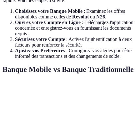
rapide. Voici les étapes à suivre :
Choisissez votre Banque Mobile
: Examinez les offres
disponibles comme celles de
Revolut
ou
N26
.
Ouvrez votre Compte en Ligne
: Téléchargez l'application
concernée et enregistrez-vous en fournissant les documents
requis.
Sécurisez votre Compte
: Activez l'authentification à deux
facteurs pour renforcer la sécurité.
Ajustez vos Préférences
: Configurez vos alertes pour être
informé des transactions et des changements de solde.
Banque Mobile vs Banque Traditionnelle
Critère
Banque Mobile
Banque Traditionnelle
Ve
24/7 depuis un
Comodité
Heures limitées
Mo
mobile
Frais
Souvent plus
Frais de gestion élevés
Mo
Bancaires
bas