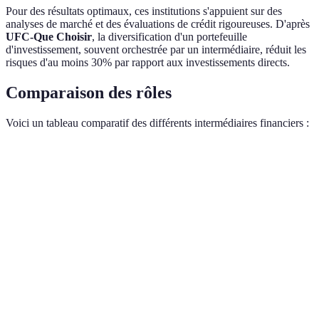
Pour des résultats optimaux, ces institutions s'appuient sur des
analyses de marché et des évaluations de crédit rigoureuses. D'après
UFC-Que Choisir
, la diversification d'un portefeuille
d'investissement, souvent orchestrée par un intermédiaire, réduit les
risques d'au moins 30% par rapport aux investissements directs.
Comparaison des rôles
Voici un tableau comparatif des différents intermédiaires financiers :
Type de structure
Banque
Courtier
Assurance
Dépôts et
Conseils en
Service principal
Protection
prêts
placement
Accessibilité
Haute
Moyenne
Haute
Rendement moyen
3%
5%
4%
Risque associé
Faible
Modéré
Faible