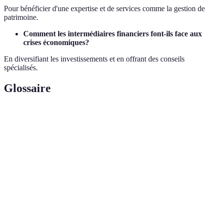
Pour bénéficier d'une expertise et de services comme la gestion de
patrimoine.
Comment les intermédiaires financiers font-ils face aux
crises économiques?
En diversifiant les investissements et en offrant des conseils
spécialisés.
Glossaire
Terme
Définition
Intermédiaire
Entité facilitant les transactions financières entre
financier
parties.
Stratégie d'investissement visant à réduire le
Diversification
risque en allouant des ressources sur différents
actifs.
Gain financier généré par un investissement ou