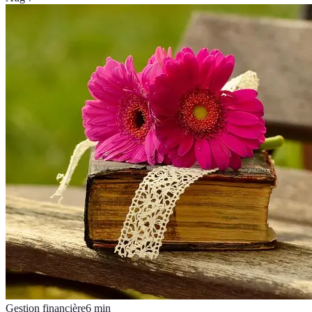
Gestion financière
6
min