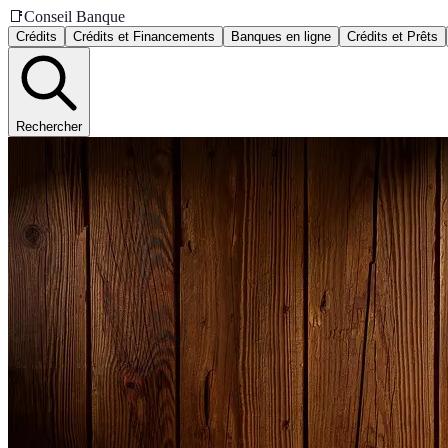
📑
Conseil Banque
Crédits
Crédits et Financements
Banques en ligne
Crédits et Prêts
Rechercher