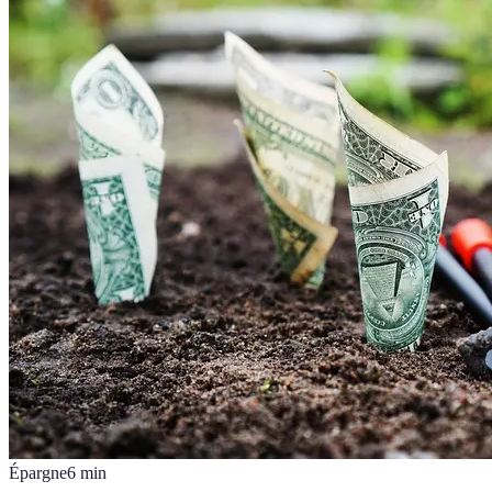
Épargne
6
min