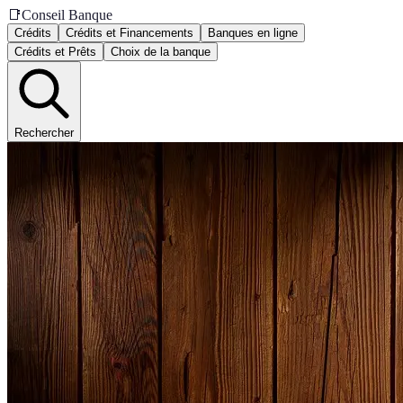
📑
Conseil Banque
Crédits
Crédits et Financements
Banques en ligne
Crédits et Prêts
Choix de la banque
Rechercher