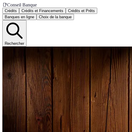
📑
Conseil Banque
Crédits
Crédits et Financements
Crédits et Prêts
Banques en ligne
Choix de la banque
Rechercher