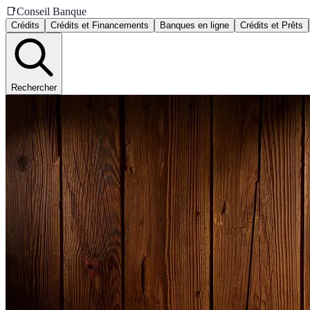
📑
Conseil Banque
Crédits
Crédits et Financements
Banques en ligne
Crédits et Prêts
Rechercher