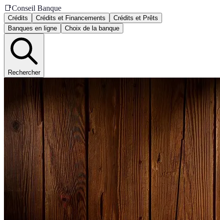
📑
Conseil Banque
Crédits
Crédits et Financements
Crédits et Prêts
Banques en ligne
Choix de la banque
Rechercher