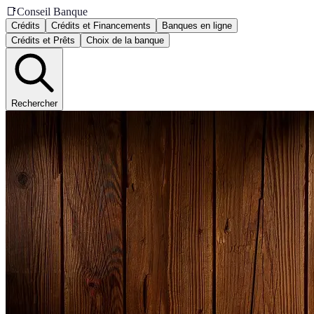
📑
Conseil Banque
Crédits
Crédits et Financements
Banques en ligne
Crédits et Prêts
Choix de la banque
Rechercher