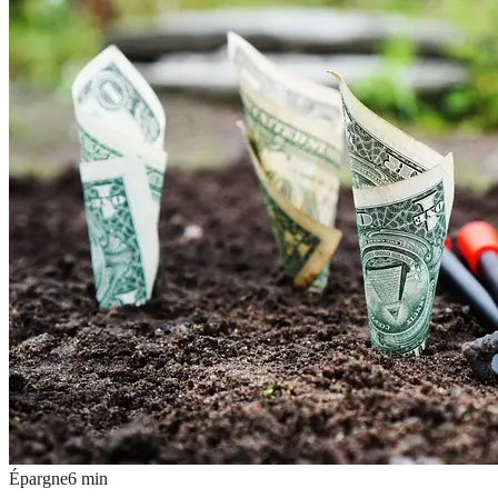
Épargne
6
min