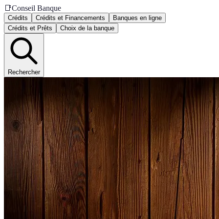
📑
Conseil Banque
Crédits
Crédits et Financements
Banques en ligne
Crédits et Prêts
Choix de la banque
Rechercher