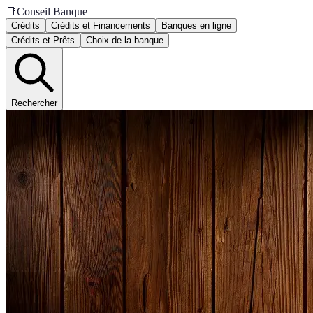
📑
Conseil Banque
Crédits
Crédits et Financements
Banques en ligne
Crédits et Prêts
Choix de la banque
Rechercher