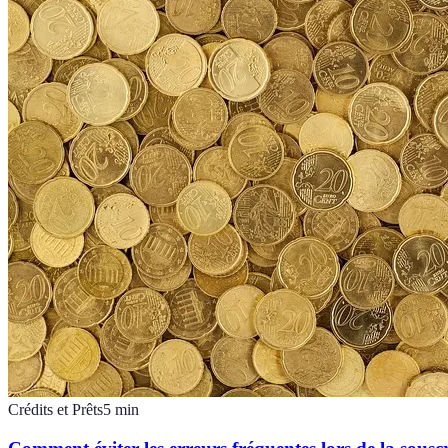
Crédits et Prêts
5
min