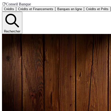
📑
Conseil Banque
Crédits
Crédits et Financements
Banques en ligne
Crédits et Prêts
Rechercher