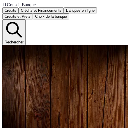
📑
Conseil Banque
Crédits
Crédits et Financements
Banques en ligne
Crédits et Prêts
Choix de la banque
Rechercher