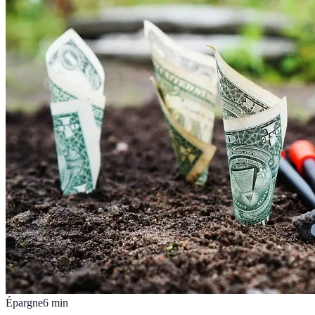
Épargne
6
min