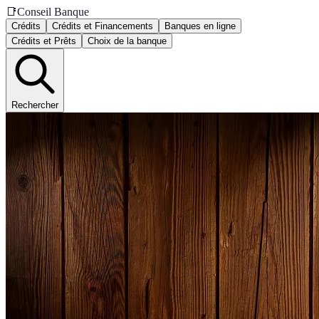
📑
Conseil Banque
Crédits
Crédits et Financements
Banques en ligne
Crédits et Prêts
Choix de la banque
Rechercher