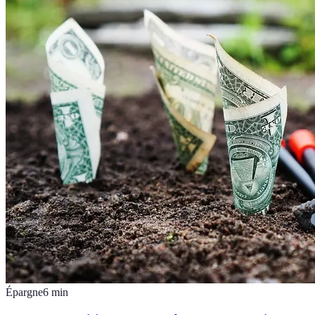
Épargne
6
min