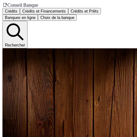
📑
Conseil Banque
Crédits
Crédits et Financements
Crédits et Prêts
Banques en ligne
Choix de la banque
Rechercher