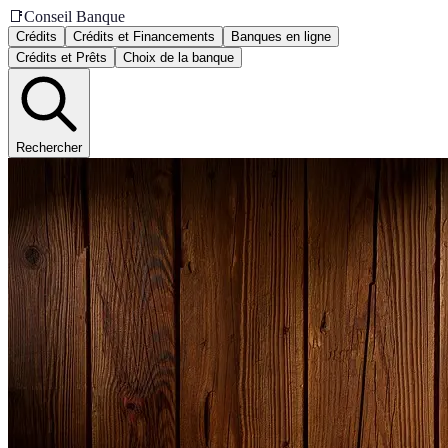
📑
Conseil Banque
Crédits
Crédits et Financements
Banques en ligne
Crédits et Prêts
Choix de la banque
Rechercher