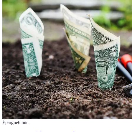
Épargne
6
min