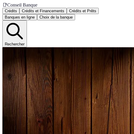
📑
Conseil Banque
Crédits
Crédits et Financements
Crédits et Prêts
Banques en ligne
Choix de la banque
Rechercher