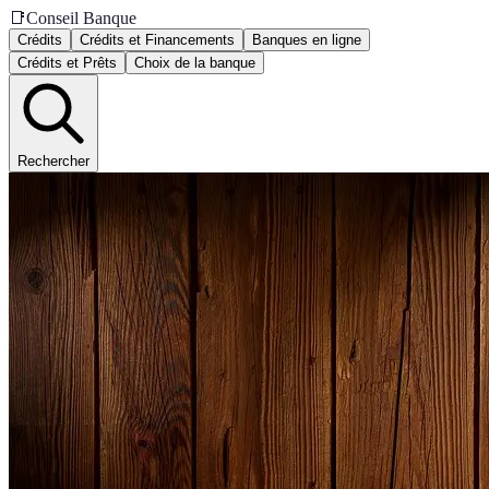
📑
Conseil Banque
Crédits
Crédits et Financements
Banques en ligne
Crédits et Prêts
Choix de la banque
Rechercher