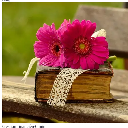
Gestion financière
6
min