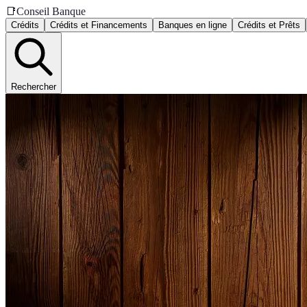
📑
Conseil Banque
Crédits
Crédits et Financements
Banques en ligne
Crédits et Prêts
Rechercher