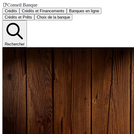
📑
Conseil Banque
Crédits
Crédits et Financements
Banques en ligne
Crédits et Prêts
Choix de la banque
Rechercher