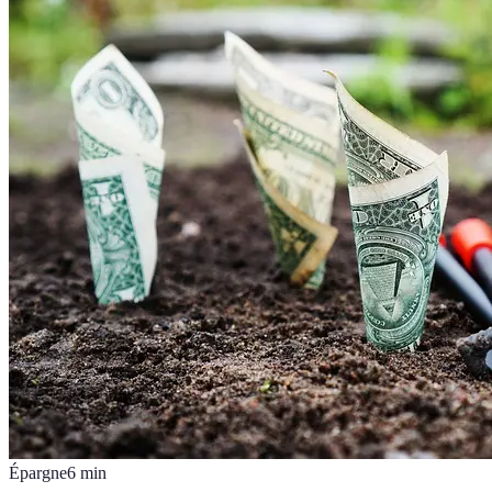
Épargne
6
min