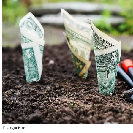
Épargne
6
min