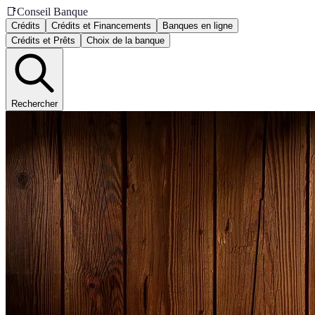
📑
Conseil Banque
Crédits
Crédits et Financements
Banques en ligne
Crédits et Prêts
Choix de la banque
Rechercher