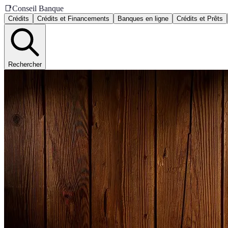
📑
Conseil Banque
Crédits
Crédits et Financements
Banques en ligne
Crédits et Prêts
Rechercher