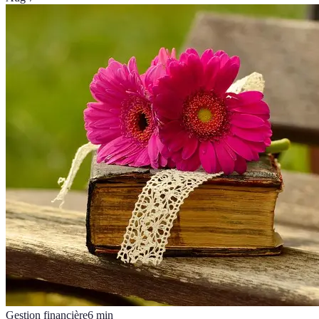
Gestion financière
6
min