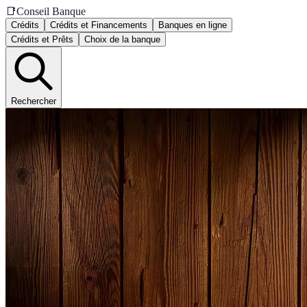
📑
Conseil Banque
Crédits
Crédits et Financements
Banques en ligne
Crédits et Prêts
Choix de la banque
Rechercher