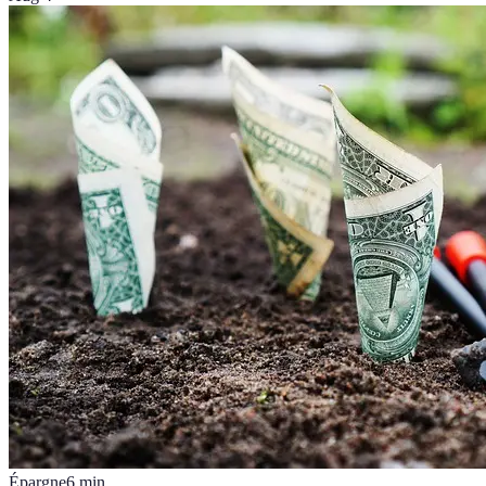
Épargne
6
min