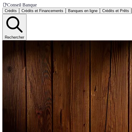
📑
Conseil Banque
Crédits
Crédits et Financements
Banques en ligne
Crédits et Prêts
Rechercher