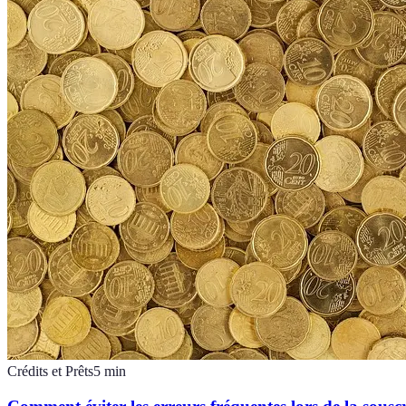
Crédits et Prêts
5
min