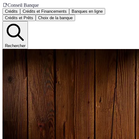
📑
Conseil Banque
Crédits
Crédits et Financements
Banques en ligne
Crédits et Prêts
Choix de la banque
Rechercher